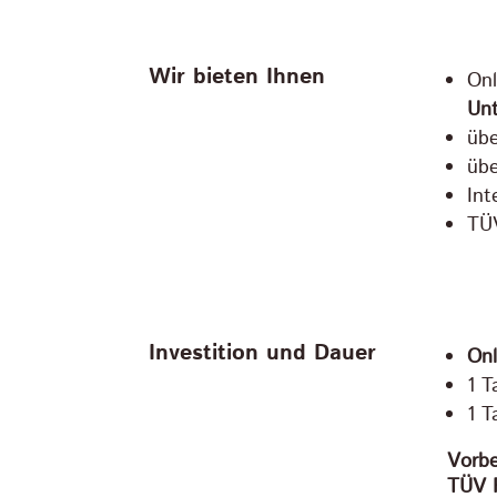
Wir bieten Ihnen
On
Unt
üb
üb
Int
TÜV
Investition und Dauer
Onl
1 T
1 T
Vorbe
TÜV 