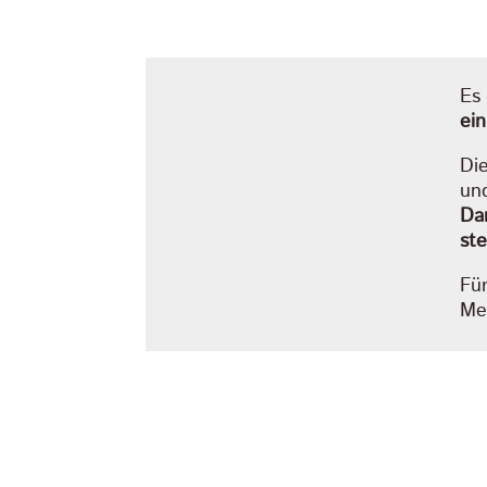
Es
ein
Di
und
Dan
st
Für
Me