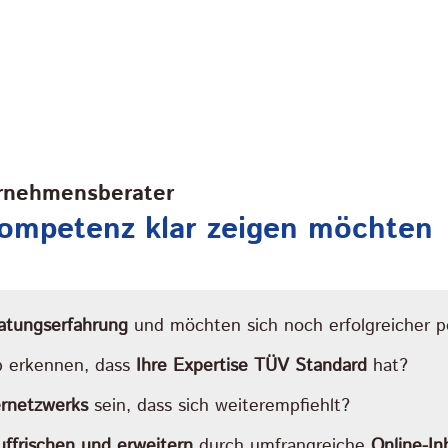
ernehmensberater
 Kompetenz klar zeigen möchten
atungserfahrung
und möchten sich noch erfolgreicher po
b erkennen, dass
Ihre Expertise TÜV Standard
hat?
rnetzwerks
sein, dass sich weiterempfiehlt?
frischen und erweitern
durch umfrangreiche
Online-In